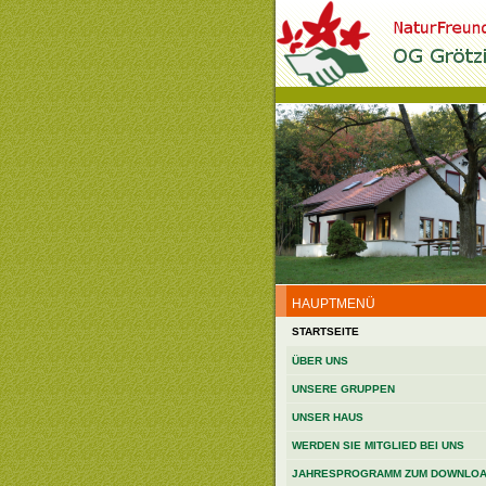
HAUPTMENÜ
STARTSEITE
ÜBER UNS
UNSERE GRUPPEN
UNSER HAUS
WERDEN SIE MITGLIED BEI UNS
JAHRESPROGRAMM ZUM DOWNLO