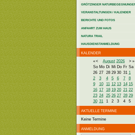
GRÖTZINGER NATURBEGEGNUNGE
VERANSTALTUNGEN / KALENDER
BERICHTE UND FOTOS
ANFAHRT ZUM HAUS
NATURA TRAIL
HAUSDIENSTANMELDUNG
KALENDER
«
<
August
2026
>
»
So
Mo
Di
Mi
Do
Fr
Sa
26
27
28
29
30
31
1
2
3
4
5
6
7
8
9
10
11
12
13
14
15
16
17
18
19
20
21
22
23
24
25
26
27
28
29
30
31
1
2
3
4
5
AKTUELLE TERMINE
Keine Termine
ANMELDUNG