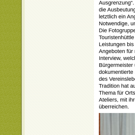
Ausgrenzung“. 
die Ausbeutung
letztlich ein A
Notwendige, und
Die Fotogrupp
Touristenhüttl
Leistungen bis
Angeboten für 
Interview, wel
Bürgermeister 
dokumentierte
des Vereinsleb
Tradition hat a
Thema für Ort
Ateliers, mit i
überreichen.