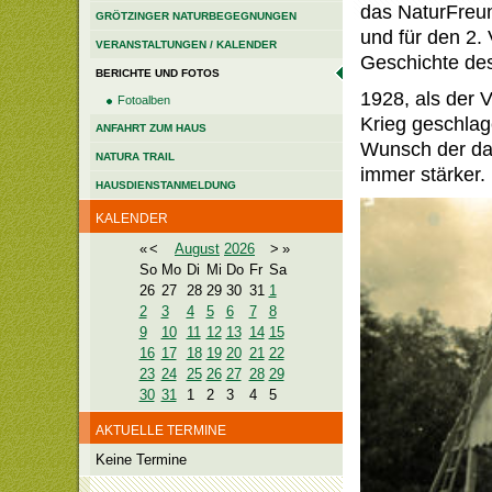
das NaturFreun
GRÖTZINGER NATURBEGEGNUNGEN
und für den 2. 
VERANSTALTUNGEN / KALENDER
Geschichte des
BERICHTE UND FOTOS
1928, als der 
Fotoalben
Krieg geschlag
ANFAHRT ZUM HAUS
Wunsch der da
NATURA TRAIL
immer stärker.
HAUSDIENSTANMELDUNG
KALENDER
«
<
August
2026
>
»
So
Mo
Di
Mi
Do
Fr
Sa
26
27
28
29
30
31
1
2
3
4
5
6
7
8
9
10
11
12
13
14
15
16
17
18
19
20
21
22
23
24
25
26
27
28
29
30
31
1
2
3
4
5
AKTUELLE TERMINE
Keine Termine