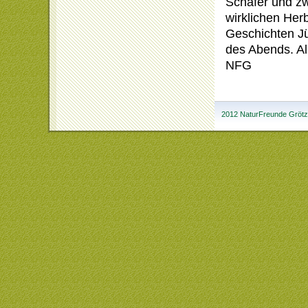
Schäfer und z
wirklichen Herb
Geschichten Jü
des Abends. All
NFG
2012 NaturFreunde Grötzi