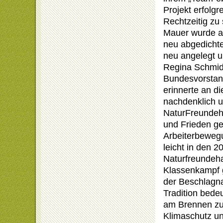
Projekt erfolgr
Rechtzeitig zu
Mauer wurde a
neu abgedichte
neu angelegt u
Regina Schmid
Bundesvorstan
erinnerte an d
nachdenklich u
NaturFreundehä
und Frieden ge
Arbeiterbewegu
leicht in den 
Naturfreundeha
Klassenkampf 
der Beschlagna
Tradition bede
am Brennen zu 
Klimaschutz un