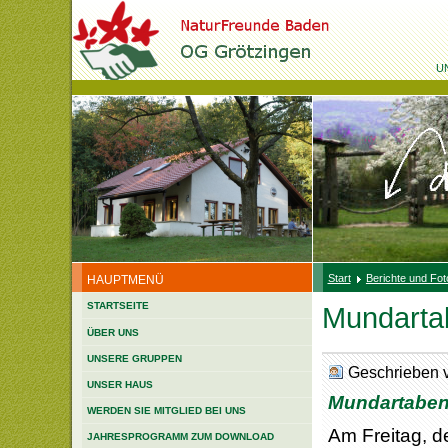
U
Start
Berichte und Fot
HAUPTMENÜ
STARTSEITE
Mundarta
ÜBER UNS
UNSERE GRUPPEN
Geschrieben 
UNSER HAUS
Mundartaben
WERDEN SIE MITGLIED BEI UNS
Am Freitag, d
JAHRESPROGRAMM ZUM DOWNLOAD