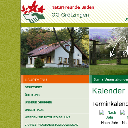
U
Start
Veranstaltungen
HAUPTMENÜ
STARTSEITE
Kalender
ÜBER UNS
Terminkalen
UNSERE GRUPPEN
UNSER HAUS
WERDEN SIE MITGLIED BEI UNS
Nach Jahr
Nac
JAHRESPROGRAMM ZUM DOWNLOAD