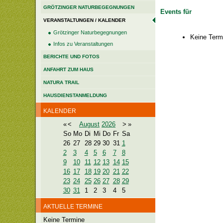
GRÖTZINGER NATURBEGEGNUNGEN
Events für
VERANSTALTUNGEN / KALENDER
Grötzinger Naturbegegnungen
Keine Term
Infos zu Veranstaltungen
BERICHTE UND FOTOS
ANFAHRT ZUM HAUS
NATURA TRAIL
HAUSDIENSTANMELDUNG
KALENDER
«
<
August
2026
>
»
So
Mo
Di
Mi
Do
Fr
Sa
26
27
28
29
30
31
1
2
3
4
5
6
7
8
9
10
11
12
13
14
15
16
17
18
19
20
21
22
23
24
25
26
27
28
29
30
31
1
2
3
4
5
AKTUELLE TERMINE
Keine Termine