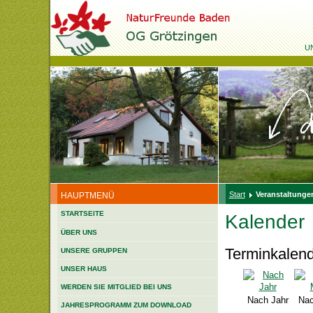
U
Start
Veranstaltungen
HAUPTMENÜ
STARTSEITE
Kalender
ÜBER UNS
Terminkalen
UNSERE GRUPPEN
UNSER HAUS
WERDEN SIE MITGLIED BEI UNS
Nach Jahr
Nac
JAHRESPROGRAMM ZUM DOWNLOAD