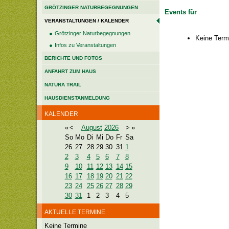
GRÖTZINGER NATURBEGEGNUNGEN
Events für
VERANSTALTUNGEN / KALENDER
Grötzinger Naturbegegnungen
Keine Term
Infos zu Veranstaltungen
BERICHTE UND FOTOS
ANFAHRT ZUM HAUS
NATURA TRAIL
HAUSDIENSTANMELDUNG
KALENDER
«
<
August
2026
>
»
So
Mo
Di
Mi
Do
Fr
Sa
26
27
28
29
30
31
1
2
3
4
5
6
7
8
9
10
11
12
13
14
15
16
17
18
19
20
21
22
23
24
25
26
27
28
29
30
31
1
2
3
4
5
AKTUELLE TERMINE
Keine Termine