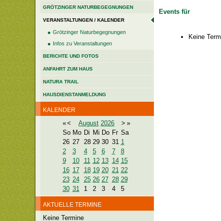
GRÖTZINGER NATURBEGEGNUNGEN
Events für
VERANSTALTUNGEN / KALENDER
Grötzinger Naturbegegnungen
Keine Term
Infos zu Veranstaltungen
BERICHTE UND FOTOS
ANFAHRT ZUM HAUS
NATURA TRAIL
HAUSDIENSTANMELDUNG
KALENDER
«
<
August
2026
>
»
So
Mo
Di
Mi
Do
Fr
Sa
26
27
28
29
30
31
1
2
3
4
5
6
7
8
9
10
11
12
13
14
15
16
17
18
19
20
21
22
23
24
25
26
27
28
29
30
31
1
2
3
4
5
AKTUELLE TERMINE
Keine Termine