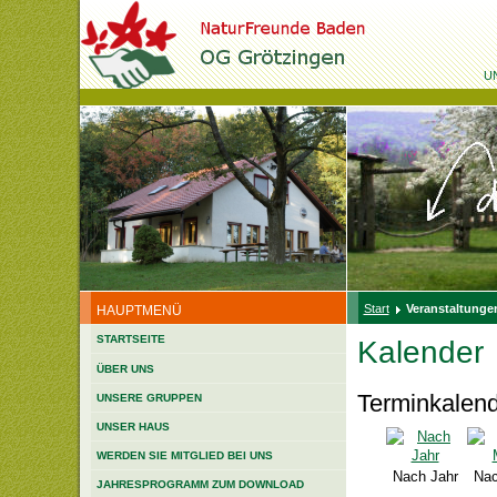
U
Start
Veranstaltungen
HAUPTMENÜ
STARTSEITE
Kalender
ÜBER UNS
Terminkalen
UNSERE GRUPPEN
UNSER HAUS
WERDEN SIE MITGLIED BEI UNS
Nach Jahr
Nac
JAHRESPROGRAMM ZUM DOWNLOAD