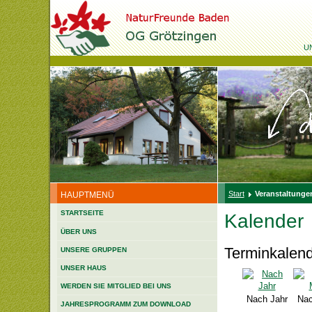
U
Start
Veranstaltungen
HAUPTMENÜ
STARTSEITE
Kalender
ÜBER UNS
Terminkalen
UNSERE GRUPPEN
UNSER HAUS
WERDEN SIE MITGLIED BEI UNS
Nach Jahr
Nac
JAHRESPROGRAMM ZUM DOWNLOAD