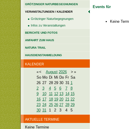
GRÖTZINGER NATURBEGEGNUNGEN
Events für
VERANSTALTUNGEN / KALENDER
Grötzinger Naturbegegnungen
Keine Term
Infos zu Veranstaltungen
BERICHTE UND FOTOS
ANFAHRT ZUM HAUS
NATURA TRAIL
HAUSDIENSTANMELDUNG
KALENDER
«
<
August
2026
>
»
So
Mo
Di
Mi
Do
Fr
Sa
26
27
28
29
30
31
1
2
3
4
5
6
7
8
9
10
11
12
13
14
15
16
17
18
19
20
21
22
23
24
25
26
27
28
29
30
31
1
2
3
4
5
AKTUELLE TERMINE
Keine Termine