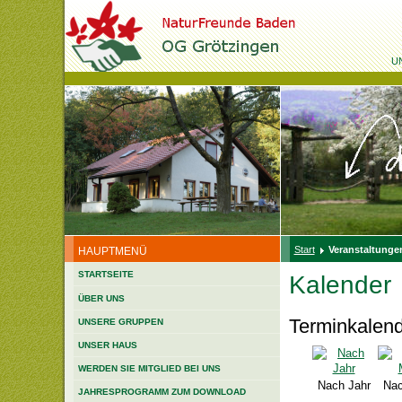
U
Start
Veranstaltungen
HAUPTMENÜ
STARTSEITE
Kalender
ÜBER UNS
Terminkalen
UNSERE GRUPPEN
UNSER HAUS
WERDEN SIE MITGLIED BEI UNS
Nach Jahr
Nac
JAHRESPROGRAMM ZUM DOWNLOAD