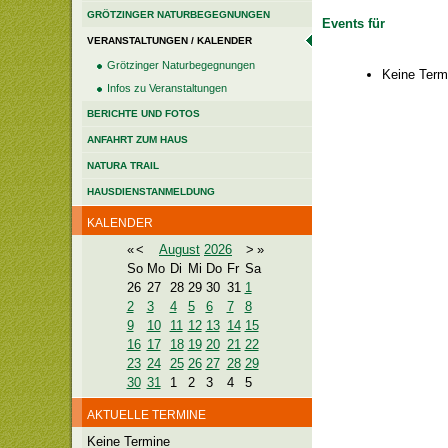
GRÖTZINGER NATURBEGEGNUNGEN
Events für
VERANSTALTUNGEN / KALENDER
Grötzinger Naturbegegnungen
Keine Term
Infos zu Veranstaltungen
BERICHTE UND FOTOS
ANFAHRT ZUM HAUS
NATURA TRAIL
HAUSDIENSTANMELDUNG
KALENDER
«
<
August
2026
>
»
So
Mo
Di
Mi
Do
Fr
Sa
26
27
28
29
30
31
1
2
3
4
5
6
7
8
9
10
11
12
13
14
15
16
17
18
19
20
21
22
23
24
25
26
27
28
29
30
31
1
2
3
4
5
AKTUELLE TERMINE
Keine Termine