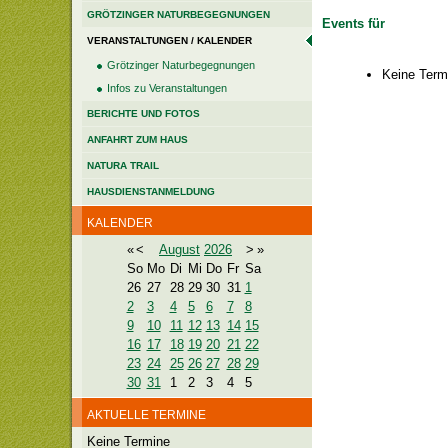
GRÖTZINGER NATURBEGEGNUNGEN
Events für
VERANSTALTUNGEN / KALENDER
Grötzinger Naturbegegnungen
Keine Term
Infos zu Veranstaltungen
BERICHTE UND FOTOS
ANFAHRT ZUM HAUS
NATURA TRAIL
HAUSDIENSTANMELDUNG
KALENDER
«
<
August
2026
>
»
So
Mo
Di
Mi
Do
Fr
Sa
26
27
28
29
30
31
1
2
3
4
5
6
7
8
9
10
11
12
13
14
15
16
17
18
19
20
21
22
23
24
25
26
27
28
29
30
31
1
2
3
4
5
AKTUELLE TERMINE
Keine Termine