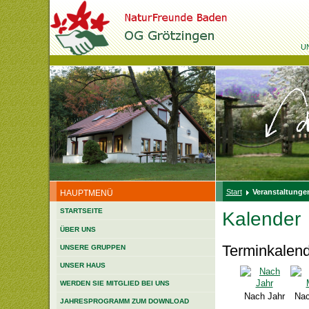
U
Start
Veranstaltungen
HAUPTMENÜ
STARTSEITE
Kalender
ÜBER UNS
Terminkalen
UNSERE GRUPPEN
UNSER HAUS
WERDEN SIE MITGLIED BEI UNS
Nach Jahr
Nac
JAHRESPROGRAMM ZUM DOWNLOAD