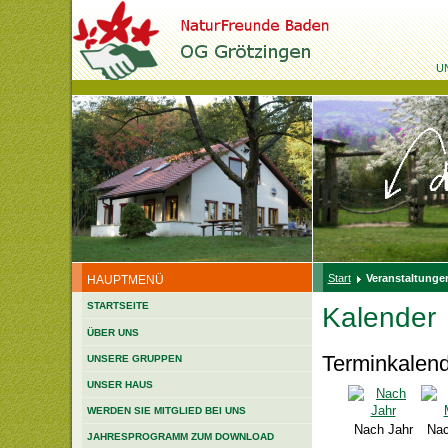
U
Start
Veranstaltungen
HAUPTMENÜ
STARTSEITE
Kalender
ÜBER UNS
Terminkalen
UNSERE GRUPPEN
UNSER HAUS
WERDEN SIE MITGLIED BEI UNS
Nach Jahr
Nac
JAHRESPROGRAMM ZUM DOWNLOAD