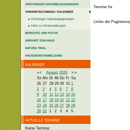
GRÖTZINGER NATURBEGEGNUNGEN
Termine für
VERANSTALTUNGEN / KALENDER
Grötzinger Naturbegegnungen
Limite der Paginierung
Infos zu Veranstaltungen
BERICHTE UND FOTOS
ANFAHRT ZUM HAUS
NATURA TRAIL
HAUSDIENSTANMELDUNG
KALENDER
«
<
August
2026
>
»
So
Mo
Di
Mi
Do
Fr
Sa
26
27
28
29
30
31
1
2
3
4
5
6
7
8
9
10
11
12
13
14
15
16
17
18
19
20
21
22
23
24
25
26
27
28
29
30
31
1
2
3
4
5
AKTUELLE TERMINE
Keine Termine